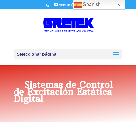
Spanish
ventas@gretek.ec
Seleccionar página
Sistemas de Control
de Excitación Estática
Digital