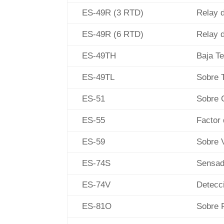
ES-49R (3 RTD)
Relay d
ES-49R (6 RTD)
Relay d
ES-49TH
Baja Te
ES-49TL
Sobre T
ES-51
Sobre C
ES-55
Factor 
ES-59
Sobre V
ES-74S
Sensado 
ES-74V
Detecci
ES-81O
Sobre F