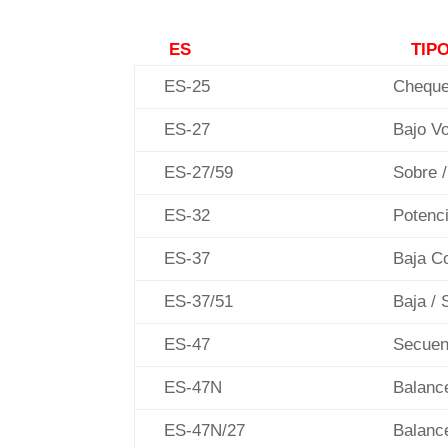
ES
TIP
ES-25
Chequeo
ES-27
Bajo Vo
ES-27/59
Sobre / 
ES-32
Potenci
ES-37
Baja Co
ES-37/51
Baja / S
ES-47
Secuenc
ES-47N
Balance
ES-47N/27
Balance