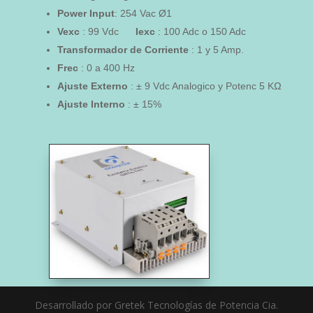
Power
Input
: 254 Vac Ø1
Vexc
: 99 Vdc
Iexc
: 100 Adc o 150 Adc
Transformador de Corriente
: 1 y 5 Amp.
Frec
: 0 a 400 Hz
Ajuste Externo
: ± 9 Vdc Analogico y Potenc 5 KΩ
Ajuste Interno
: ± 15%
Desarrollado por Gretek Tecnologías de Potencia Cia.