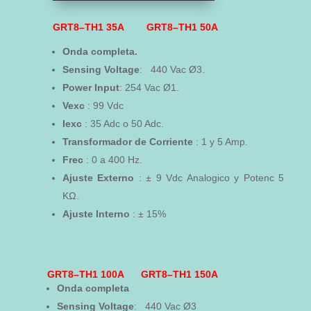
GRT8–TH1 35A
GRT8–TH1 50A
Onda
completa.
Sensing
Voltage
: 440 Vac Ø3.
Power
Input
: 254 Vac Ø1.
Vexc
: 99 Vdc
Iexc
: 35 Adc o 50 Adc.
Transformador de Corriente
: 1 y 5 Amp.
Frec
: 0 a 400 Hz.
Ajuste Externo
: ± 9 Vdc Analogico y Potenc 5
KΩ.
Ajuste Interno
: ± 15%
GRT8–TH1 100A
GRT8–TH1 150A
Onda
completa
Sensing
Voltage
: 440 Vac Ø3