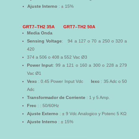
Ajuste Interno
: ± 15%
GRT7–TH2 35A GRT7–TH2 50A
Media
Onda
Sensing
Voltage
: 94 a 127 o 70 a 250 o 320 a
420
374 a 506 o 408 a 552 Vac Ø3
Power
Input
: 99 a 121 o 160 a 300 o 228 a 279
Vac Ø1
Vexc
: 0.45 Power Input Vdc
Iexc
: 35 Adc o 50
Adc
Transformador de Corriente
: 1 y 5 Amp.
Frec
: : 50/60Hz
Ajuste Externo
: ± 9 Vdc Analogico y Potenc 5 KΩ
Ajuste Interno
: ± 15%