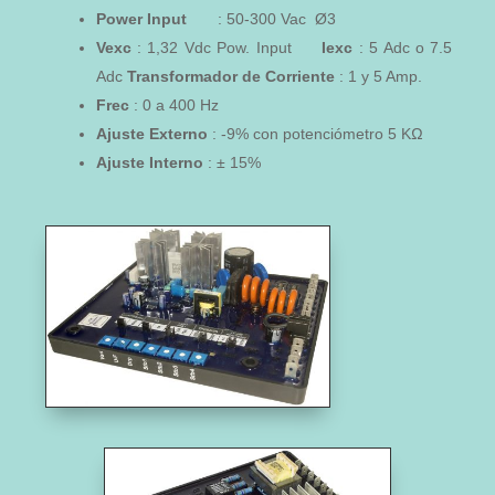
Power
Input
: 50-300 Vac Ø3
Vexc
: 1,32 Vdc Pow. Input
Iexc
: 5 Adc o 7.5
Adc
Transformador de Corriente
: 1 y 5 Amp.
Frec
: 0 a 400 Hz
Ajuste Externo
: -9% con potenciómetro 5 KΩ
Ajuste Interno
: ± 15%