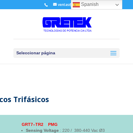
Spanish
ventas@gretek.ec
Seleccionar página
os Trifásicos
GRT7–TR2
PMG
Sensing
Voltage
: 220 / 380-440 Vac Ø3