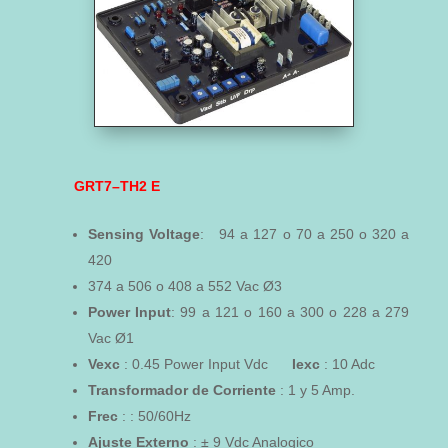
GRT7–TH2 E
Sensing
Voltage
: 94 a 127 o 70 a 250 o 320 a
420
374 a 506 o 408 a 552 Vac Ø3
Power
Input
: 99 a 121 o 160 a 300 o 228 a 279
Vac Ø1
Vexc
: 0.45 Power Input Vdc
Iexc
: 10 Adc
Transformador de Corriente
: 1 y 5 Amp.
Frec
: : 50/60Hz
Ajuste Externo
: ± 9 Vdc Analogico