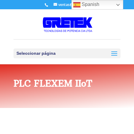
Spanish
ventas@gretek.ec
Seleccionar página
PLC FLEXEM IIoT